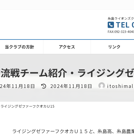
糸島ライオンズ
TEL 
FAX:092-323-
当クラブの方針
アクセス
リンク
交流戦チーム紹介・ライジングゼ
最
024年11月18日
2024年11月18日
itoshimal
終
更
新
ライジングゼファーフクオカＵ15
日
時
:
ライジングゼファーフクオカＵ１５
と、
糸島高、糸島農