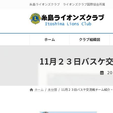
コ
ナ
糸島ライオンズクラブ ライオンズクラブ国際協会所属
ン
ビ
テ
ゲ
ン
ー
ツ
シ
へ
ョ
ス
ン
ホーム
クラブ組織図
キ
に
ッ
移
プ
動
11月２３日バスケ
2
ホーム
未分類
11月２３日バスケ交流戦チーム紹介・